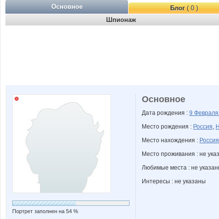
Основное
Блог
( 0 )
Шпионаж
Основное
Дата рождения :
9 Феврал
Место рождения :
Россия
,
Н
Место нахождения :
Россия
Место проживания : не ука
Любимые места : не указа
Интересы : не указаны
Портрет заполнен на 54 %