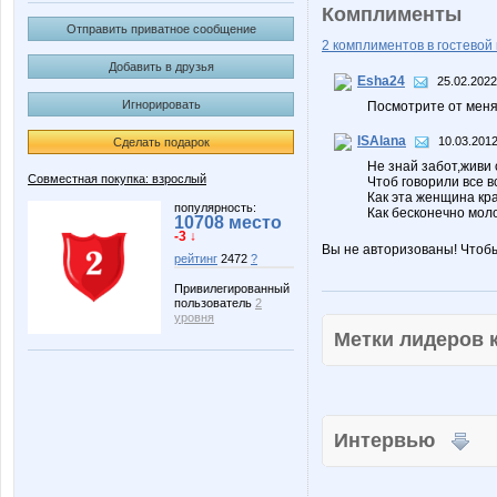
Комплименты
Отправить приватное сообщение
2 комплиментов в гостевой 
Добавить в друзья
Esha24
25.02.2022
Игнорировать
Посмотрите от меня
ISAlana
10.03.2012
Сделать подарок
Не знай забот,живи 
Совместная покупка: взрослый
Чтоб говорили все в
Как эта женщина кр
популярность:
Как бесконечно мол
10708 место
-3 ↓
Вы не авторизованы! Чтоб
рейтинг
2472
?
Привилегированный
пользователь
2
уровня
Метки лидеров
Интервью