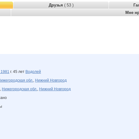
Друзья
( 53 )
Га
Мне н
я
1981
г. 45 лет
Водолей
ижегородская обл.
,
Нижний Новгород
,
Нижегородская обл.
,
Нижний Новгород
зано
ны