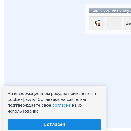
lana s состоит в
клу
Дв
На информационном ресурсе применяются
Статистика портрета:
cookie-файлы. Оставаясь на сайте, вы
подтверждаете свое
согласие
на их
сейчас просматривают портрет - 0
использование.
зарегистрированные пользователи
посетившие портрет за 7 дней - 0
Согласен