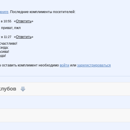
книге
. Последние комплименты посетителей:
«
Ответить
»
 в 10:55
 приват, пжл
«
Ответить
»
 в 11:27
счастливо!
сегда:
асива!
ода!
ы оставить комплимент необходимо
войти
или
зарегистрироваться
 клубов