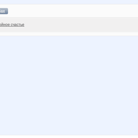
бах
ойное счастье