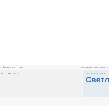
 s
:
lanas.www.nn.ru
пользователь имеет 
е 1 года назад
настоящее имя:
Светл